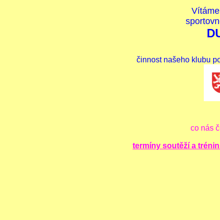
Vítáme
sportovn
D
činnost našeho klubu p
co nás č
termíny soutěží a trén